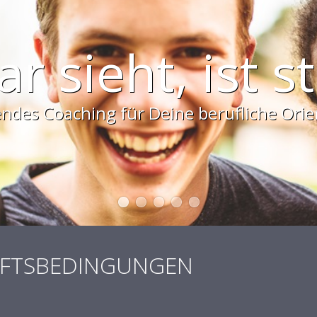
u hast die Wa
und Trainings die für Dich wichtigen In
sammeln
ÄFTSBEDINGUNGEN